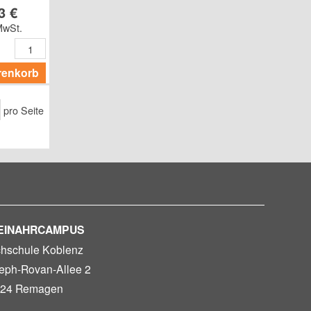
3 €
MwSt.
renkorb
pro Seite
EINAHRCAMPUS
hschule Koblenz
eph-Rovan-Allee 2
24 Remagen