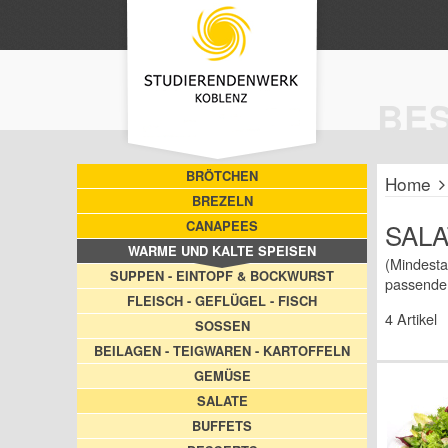
BE
BRÖTCHEN
Home
BREZELN
CANAPEES
SAL
WARME UND KALTE SPEISEN
(Mindesta
SUPPEN - EINTOPF & BOCKWURST
passende 
FLEISCH - GEFLÜGEL - FISCH
4 Artikel
SOSSEN
BEILAGEN - TEIGWAREN - KARTOFFELN
GEMÜSE
SALATE
BUFFETS