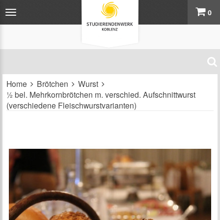
0
Home
Brötchen
Wurst
½ bel. Mehrkornbrötchen m. verschied. Aufschnittwurst
(verschiedene Fleischwurstvarianten)